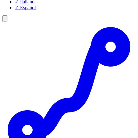
✓
Italiano
✓
Español