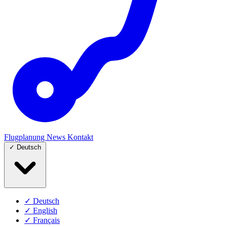
Flugplanung
News
Kontakt
✓
Deutsch
✓
Deutsch
✓
English
✓
Français