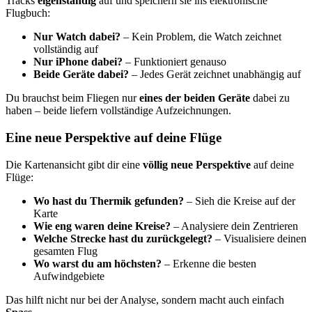
Tracks
eigenständig
auf und speichern sie ins elektronische
Flugbuch:
Nur Watch dabei?
– Kein Problem, die Watch zeichnet
vollständig auf
Nur iPhone dabei?
– Funktioniert genauso
Beide Geräte dabei?
– Jedes Gerät zeichnet unabhängig auf
Du brauchst beim Fliegen nur
eines der beiden Geräte
dabei zu
haben – beide liefern vollständige Aufzeichnungen.
Eine neue Perspektive auf deine Flüge
Die Kartenansicht gibt dir eine
völlig neue Perspektive
auf deine
Flüge:
Wo hast du Thermik gefunden?
– Sieh die Kreise auf der
Karte
Wie eng waren deine Kreise?
– Analysiere dein Zentrieren
Welche Strecke hast du zurückgelegt?
– Visualisiere deinen
gesamten Flug
Wo warst du am höchsten?
– Erkenne die besten
Aufwindgebiete
Das hilft nicht nur bei der Analyse, sondern macht auch einfach