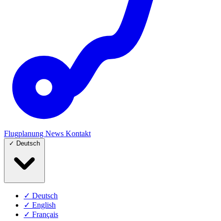
Flugplanung
News
Kontakt
✓
Deutsch
✓
Deutsch
✓
English
✓
Français