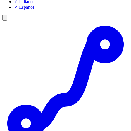
✓
Italiano
✓
Español