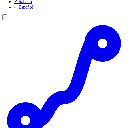
✓
Italiano
✓
Español