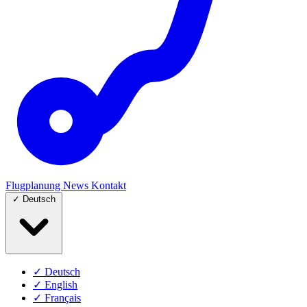
Flugplanung
News
Kontakt
✓
Deutsch
✓
Deutsch
✓
English
✓
Français