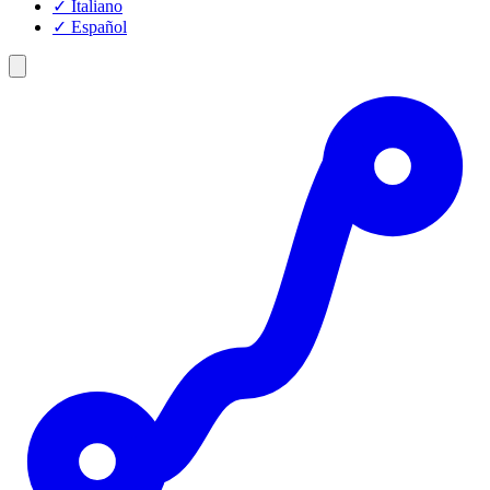
✓
Italiano
✓
Español