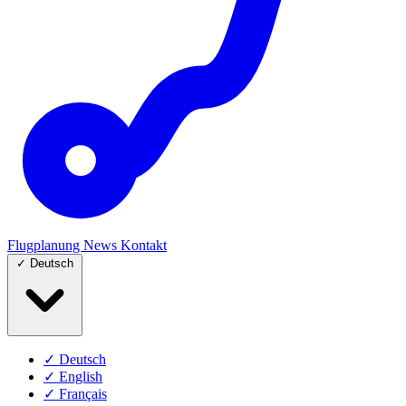
Flugplanung
News
Kontakt
✓
Deutsch
✓
Deutsch
✓
English
✓
Français