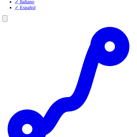
✓
Italiano
✓
Español