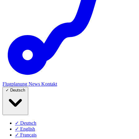
Flugplanung
News
Kontakt
✓
Deutsch
✓
Deutsch
✓
English
✓
Français