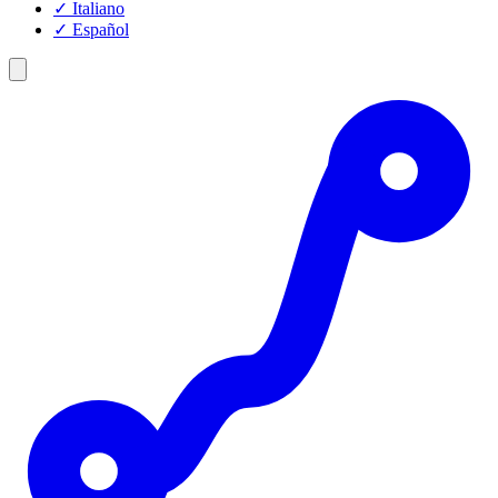
✓
Italiano
✓
Español