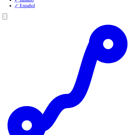
✓
Español