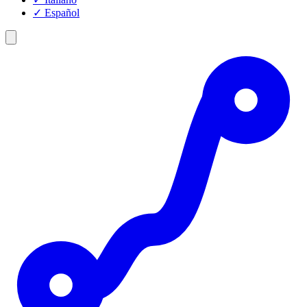
✓
Español