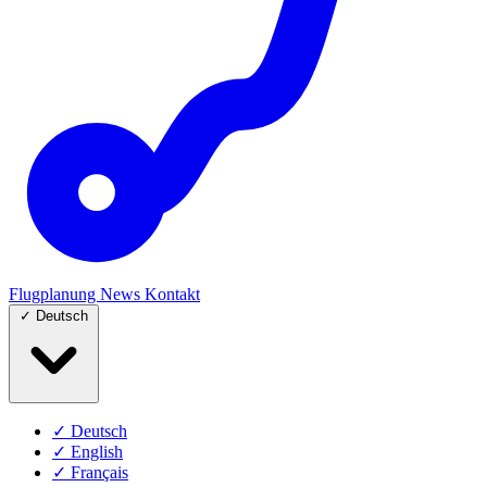
Flugplanung
News
Kontakt
✓
Deutsch
✓
Deutsch
✓
English
✓
Français