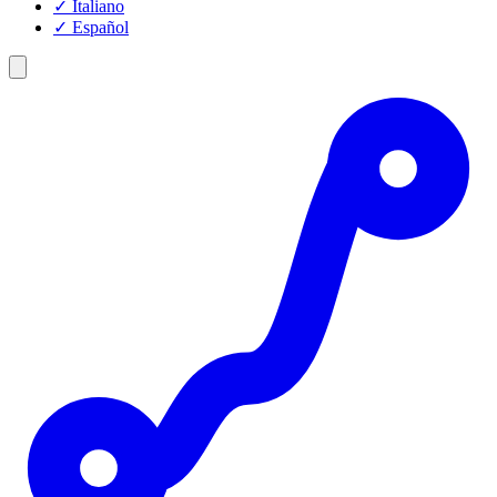
✓
Italiano
✓
Español