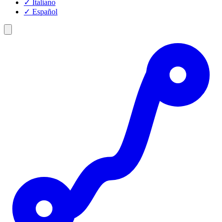
✓
Italiano
✓
Español